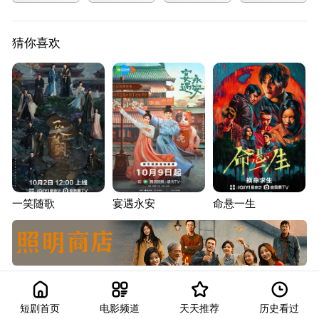
猜你喜欢
一笑随歌
宴遇永安
命悬一生
短剧首页
电影频道
天天推荐
历史看过