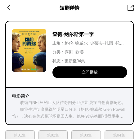
短剧详情
查德·鲍尔斯第一季
主角：
格伦·鲍威尔
史蒂夫·扎恩
托比·哈斯
分类：
喜剧
欧美
状态：
更新至04集
立即播放
电影简介
改编自NFL纽约巨人队传奇四分卫伊莱·曼宁自创喜剧角色。
职业生涯彻底脱轨的明星四分卫（格伦·鲍威尔 Glen Powell
饰），决心在美式足球场赢回人生。他将“改头换面”搏得重生机
会，化身怪咖天才查德·鲍尔斯，加入全新球队重返荣耀。
第01集
第02集
第03集
第04集